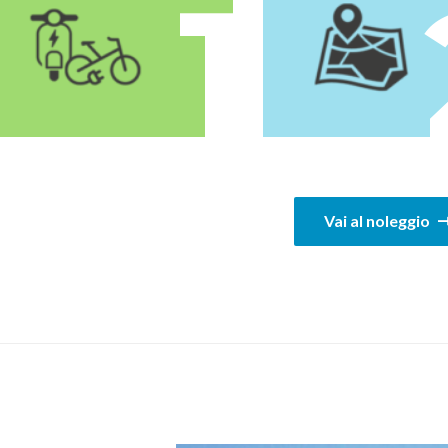
1
Vai al noleggio