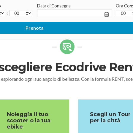
o
Data di Consegna
Ora Con
:
scegliere Ecodrive Re
, esplorando ogni suo angolo di bellezza. Con la formula RENT,
Noleggia il tuo
Scegli un Tour
scooter o la tua
per la città
ebike