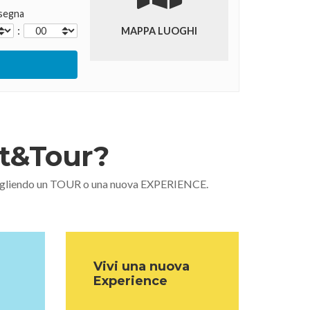
segna
:
MAPPA LUOGHI
nt&Tour?
 scegliendo un TOUR o una nuova EXPERIENCE.
Vivi una nuova
Experience