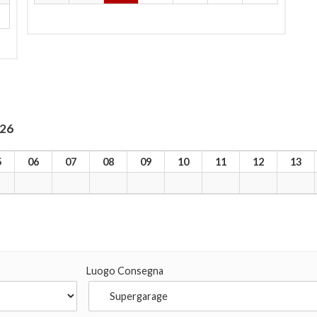
026
5
06
07
08
09
10
11
12
13
Luogo Consegna