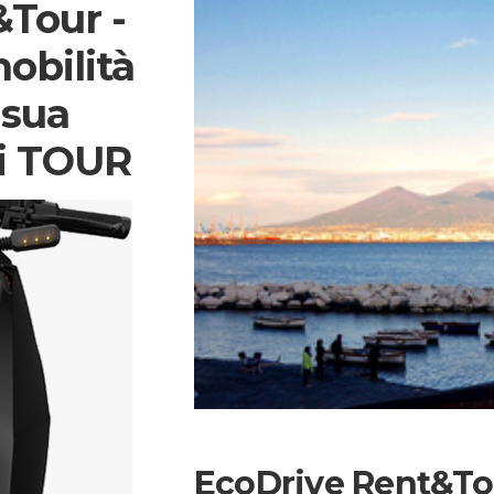
Tour -
mobilità
 sua
ri TOUR
EcoDrive Rent&To