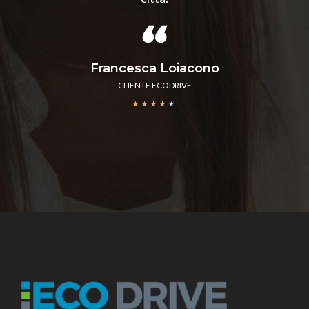
Francesca Loiacono
CLIENTE ECODRIVE
★
★
★
★
★