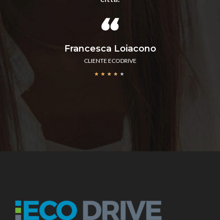
Francesca Loiacono
CLIENTE ECODRIVE
★
★
★
★
★